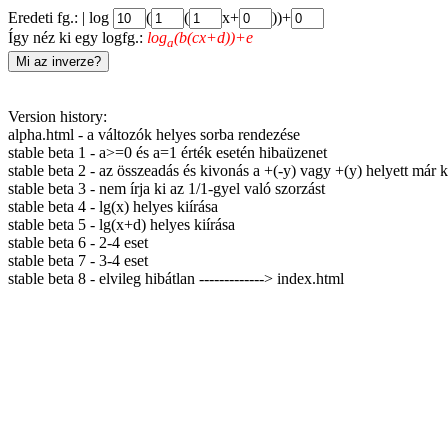
Eredeti fg.: | log
(
(
x+
))+
Így néz ki egy logfg.:
log
(b(cx+d))+e
a
Imeli Dániel
Version history:
alpha.html - a változók helyes sorba rendezése
stable beta 1 - a>=0 és a=1 érték esetén hibaüzenet
stable beta 2 - az összeadás és kivonás a +(-y) vagy +(y) helyett már 
stable beta 3 - nem írja ki az 1/1-gyel való szorzást
stable beta 4 - lg(x) helyes kiírása
stable beta 5 - lg(x+d) helyes kiírása
stable beta 6 - 2-4 eset
stable beta 7 - 3-4 eset
stable beta 8 - elvileg hibátlan -------------> index.html